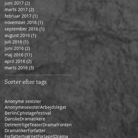
juni 2017
(2)
2 indlæg
marts 2017
(2)
2 indlæg
februar 2017
(1)
1 indlæg
november 2016
(1)
1 indlæg
september 2016
(1)
1 indlæg
august 2016
(1)
1 indlæg
juli 2016
(1)
1 indlæg
juni 2016
(2)
2 indlæg
maj 2016
(11)
11 indlæg
april 2016
(2)
2 indlæg
marts 2016
(3)
3 indlæg
Sorter efter tags
Anonyme sexister
Anonymesexister
Arbejdslegat
Berlin
Cphstagefestival
DanskeDramatikere
DetHem'ligeTeater
Dramafronten
Dramatiker
Forfatter
Forfatterhjørnet
ForlagetDrama