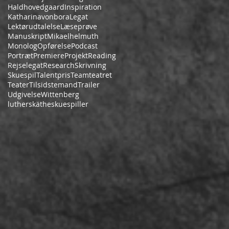
Haldhovedgaard
Inspiration
Katharinavonbora
Legat
Lektørudtalelse
Læseprøve
Manuskript
Mikaelhelmuth
Monolog
Opførelse
Podcast
Portræt
Premiere
Projekt
Reading
Rejselegat
Research
Skrivning
Skuespil
Talentpris
Teamteatret
Teater
Tilsidstemand
Trailer
Udgivelse
Wittenberg
lutherskäthe
skuespiller