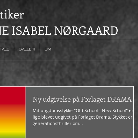
iker
E ISABEL NØRGAARD
TALE
GALLERI
OM
Ny udgivelse på Forlaget DRAMA
Mit ungdomsstykke "Old School - New School" er
lige blevet udgivet på Forlaget Drama. Stykket er e
generationsthriller om...