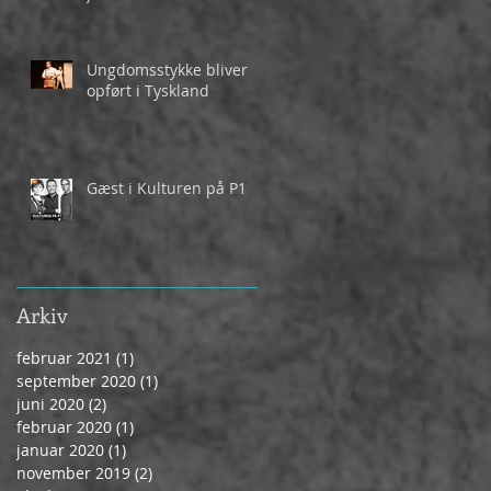
Ungdomsstykke bliver
opført i Tyskland
Gæst i Kulturen på P1
Arkiv
februar 2021
(1)
1 indlæg
september 2020
(1)
1 indlæg
juni 2020
(2)
2 indlæg
februar 2020
(1)
1 indlæg
januar 2020
(1)
1 indlæg
november 2019
(2)
2 indlæg