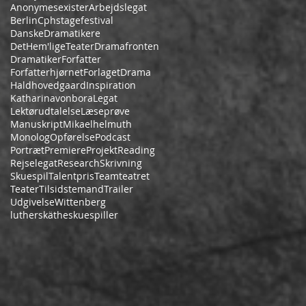
Anonymesexister
Arbejdslegat
Berlin
Cphstagefestival
DanskeDramatikere
DetHem'ligeTeater
Dramafronten
Dramatiker
Forfatter
Forfatterhjørnet
ForlagetDrama
Haldhovedgaard
Inspiration
Katharinavonbora
Legat
Lektørudtalelse
Læseprøve
Manuskript
Mikaelhelmuth
Monolog
Opførelse
Podcast
Portræt
Premiere
Projekt
Reading
Rejselegat
Research
Skrivning
Skuespil
Talentpris
Teamteatret
Teater
Tilsidstemand
Trailer
Udgivelse
Wittenberg
lutherskäthe
skuespiller