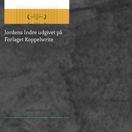
Jordens Indre udgivet på
Vinder af Årets Reumert
Forlaget Koppelwrite
2020
n