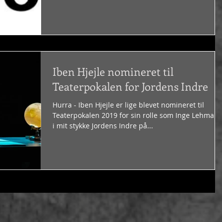
Iben Hjejle nomineret til
Teaterpokalen for Jordens Indre
Hurra - Iben Hjejle er lige blevet nomineret til
Teaterpokalen 2019 for sin rolle som Inge Lehman
i mit stykke Jordens Indre på...