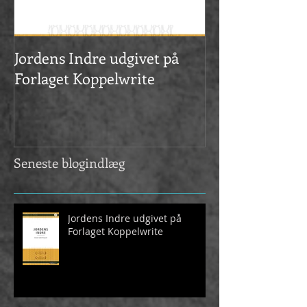
Jordens Indre udgivet på
Vinder af Året
Forlaget Koppelwrite
2020
Seneste blogindlæg
Jordens Indre udgivet på
Forlaget Koppelwrite