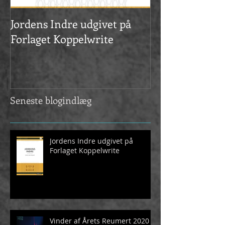
Jordens Indre udgivet på
Vinder af Året
Forlaget Koppelwrite
2020
Seneste blogindlæg
Jordens Indre udgivet på
Forlaget Koppelwrite
Vinder af Årets Reumert 2020