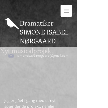
Dramatiker
SIMONE ISABEL
NØRGAARD
Nyt musicalprojekt
simoneisabelnorgaard@gmail.com
Jeg er gået i gang med et nyt 
spændende projekt, nemlig 